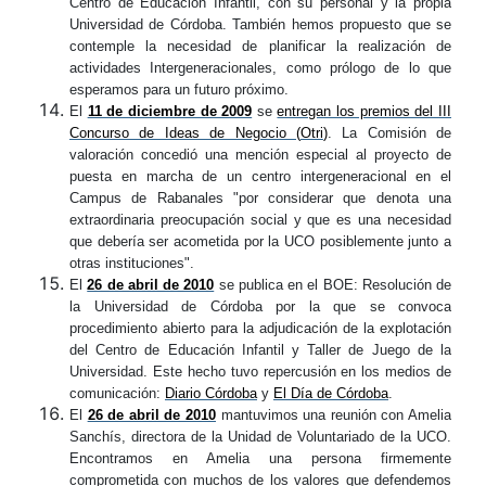
Centro de Educación Infantil, con su personal y la propia
Universidad de Córdoba. También hemos propuesto que se
contemple la necesidad de planificar la realización de
actividades Intergeneracionales, como prólogo de lo que
esperamos para un futuro próximo.
El
11 de diciembre de 2009
se
entregan los premios del III
Concurso de Ideas de Negocio (
Otri
)
. La Comisión de
valoración concedió una mención especial al proyecto de
puesta en marcha de un centro intergeneracional en el
Campus de Rabanales "por considerar que denota una
extraordinaria preocupación social y que es una necesidad
que debería ser acometida por la UCO posiblemente junto a
otras instituciones".
El
26 de abril de 2010
se publica en el BOE: Resolución de
la Universidad de Córdoba por la que se convoca
procedimiento abierto para la adjudicación de la explotación
del Centro de Educación Infantil y Taller de Juego de la
Universidad. Este hecho tuvo repercusión en los medios de
comunicación:
Diario Córdoba
y
El Día de Córdoba
.
El
26 de abril de 2010
mantuvimos una reunión con Amelia
Sanchís
, directora de la Unidad de Voluntariado de la UCO.
Encontramos en Amelia una persona firmemente
comprometida con muchos de los valores que defendemos