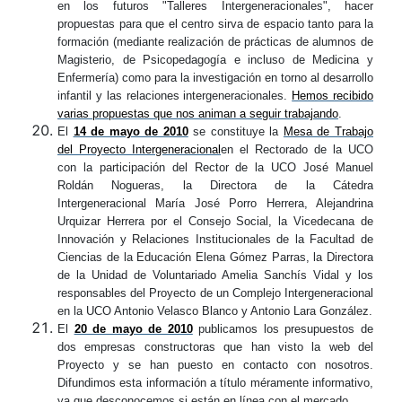
en los futuros "Talleres Intergeneracionales", hacer
propuestas para que el centro sirva de espacio tanto para la
formación (mediante realización de prácticas de alumnos de
Magisterio, de Psicopedagogía e incluso de Medicina y
Enfermería) como para la investigación en torno al desarrollo
infantil y las relaciones intergeneracionales.
Hemos recibido
varias propuestas que nos animan a seguir trabajando
.
El
14 de mayo de 2010
se constituye la
Mesa de Trabajo
del Proyecto Intergeneracional
en el Rectorado de la UCO
con la participación del Rector de la UCO José Manuel
Roldán Nogueras, la Directora de la Cátedra
Intergeneracional María José Porro Herrera, Alejandrina
Urquizar
Herrera por el Consejo Social, la Vicedecana de
Innovación y Relaciones Institucionales de la Facultad de
Ciencias de la Educación Elena Gómez Parras, la Directora
de la Unidad de Voluntariado Amelia
Sanchís
Vidal y los
responsables del Proyecto de un Complejo Intergeneracional
en la UCO Antonio Velasco Blanco y Antonio Lara González.
El
20 de mayo de 2010
publicamos los presupuestos de
dos empresas constructoras que han visto la web del
Proyecto y se han puesto en contacto con nosotros.
Difundimos esta información a título
méramente
informativo,
ya que desconocemos si están en línea con el mercado.