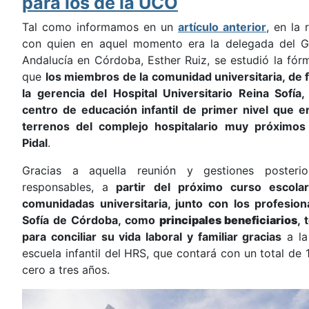
para los de la UCO
Tal como informamos en un
artículo anterior
, en la
con quien en aquel momento era la delegada del G
Andalucía en Córdoba, Esther Ruiz, se estudió la fó
que
los miembros de la comunidad universitaria, d
la gerencia del Hospital Universitario Reina Sofí
centro de educación infantil de primer nivel que e
terrenos del complejo hospitalario muy próxim
Pidal
.
Gracias a aquella reunión y gestiones posterio
responsables, a
partir del próximo curso escola
comunidadas universitaria, junto con los profesion
Sofía de Córdoba, como
principales beneficiarios
, 
para conciliar su vida laboral y familiar gracias
a la
escuela infantil del HRS, que contará con un total de 
cero a tres años.