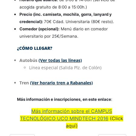
acogida gratuito de 8:00 a 15:00h.)
Precio (inc. camiseta, mochila, gorra, lanyard y
credencial):
70€ Cdad. Universitaria (80€ resto).
Comedor (opcional):
Menú diario en comedor
universitario por 25€/Semana.
¿CÓMO LLEGAR?
Autobús
(Ver todas las líneas)
Línea especial (Salida Plz. de Colón)
Tren
(Ver horario tren a Rabanales)
Más información e inscripciones, en este enlace
:
Más información sobre el CAMPUS
TECNOLÓGICO UCO MINDTECH 2016
(Click
aquí)