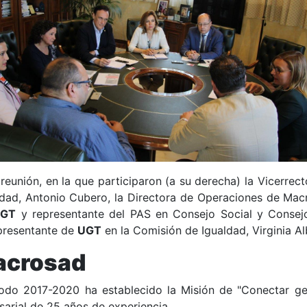
eunión, en la que participaron (a su derecha) la Vicerrector
lidad, Antonio Cubero, la Directora de Operaciones de Macr
UGT
y representante del PAS en Consejo Social y Consejo
epresentante de
UGT
en la Comisión de Igualdad, Virginia Al
acrosad
iodo 2017-2020 ha establecido la Misión de "Conectar gen
arial de 25 años de experiencia,.